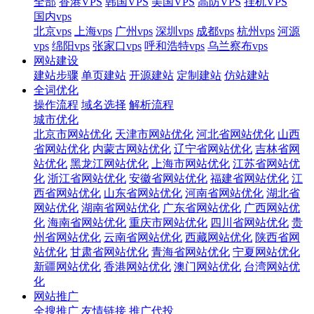
全部
香港VPS
韩国VPS
美国VPS
高防VPS
挂机VPS
国内vps
北京vps
上海vps
广州vps
深圳vps
成都vps
杭州vps
河源
vps
绵阳vps
张家口vps
呼和浩特vps
乌兰察布vps
网站建设
建站步骤
单页建站
开源建站
定制建站
仿站建站
全词优化
操作流程
域名选择
解析流程
城市优化
北京市网站优化
天津市网站优化
河北省网站优化
山西
省网站优化
内蒙古网站优化
辽宁省网站优化
吉林省网
站优化
黑龙江网站优化
上海市网站优化
江苏省网站优
化
浙江省网站优化
安徽省网站优化
福建省网站优化
江
西省网站优化
山东省网站优化
河南省网站优化
湖北省
网站优化
湖南省网站优化
广东省网站优化
广西网站优
化
海南省网站优化
重庆市网站优化
四川省网站优化
贵
州省网站优化
云南省网站优化
西藏网站优化
陕西省网
站优化
甘肃省网站优化
青海省网站优化
宁夏网站优化
新疆网站优化
香港网站优化
澳门网站优化
台湾网站优
化
网站推广
全搜推广
友情链接
推广代投