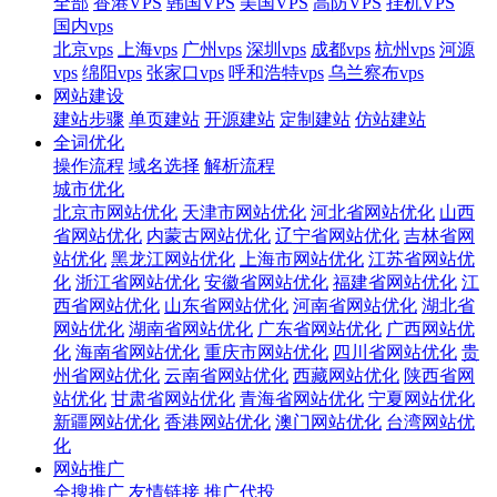
全部
香港VPS
韩国VPS
美国VPS
高防VPS
挂机VPS
国内vps
北京vps
上海vps
广州vps
深圳vps
成都vps
杭州vps
河源
vps
绵阳vps
张家口vps
呼和浩特vps
乌兰察布vps
网站建设
建站步骤
单页建站
开源建站
定制建站
仿站建站
全词优化
操作流程
域名选择
解析流程
城市优化
北京市网站优化
天津市网站优化
河北省网站优化
山西
省网站优化
内蒙古网站优化
辽宁省网站优化
吉林省网
站优化
黑龙江网站优化
上海市网站优化
江苏省网站优
化
浙江省网站优化
安徽省网站优化
福建省网站优化
江
西省网站优化
山东省网站优化
河南省网站优化
湖北省
网站优化
湖南省网站优化
广东省网站优化
广西网站优
化
海南省网站优化
重庆市网站优化
四川省网站优化
贵
州省网站优化
云南省网站优化
西藏网站优化
陕西省网
站优化
甘肃省网站优化
青海省网站优化
宁夏网站优化
新疆网站优化
香港网站优化
澳门网站优化
台湾网站优
化
网站推广
全搜推广
友情链接
推广代投