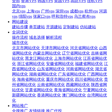
全部
香港VPS
韩国VPS
美国VPS
高防VPS
挂机VPS
国内vps
北京vps
上海vps
广州vps
深圳vps
成都vps
杭州vps
河源
vps
绵阳vps
张家口vps
呼和浩特vps
乌兰察布vps
网站建设
建站步骤
单页建站
开源建站
定制建站
仿站建站
全词优化
操作流程
域名选择
解析流程
城市优化
北京市网站优化
天津市网站优化
河北省网站优化
山西
省网站优化
内蒙古网站优化
辽宁省网站优化
吉林省网
站优化
黑龙江网站优化
上海市网站优化
江苏省网站优
化
浙江省网站优化
安徽省网站优化
福建省网站优化
江
西省网站优化
山东省网站优化
河南省网站优化
湖北省
网站优化
湖南省网站优化
广东省网站优化
广西网站优
化
海南省网站优化
重庆市网站优化
四川省网站优化
贵
州省网站优化
云南省网站优化
西藏网站优化
陕西省网
站优化
甘肃省网站优化
青海省网站优化
宁夏网站优化
新疆网站优化
香港网站优化
澳门网站优化
台湾网站优
化
网站推广
全搜推广
友情链接
推广代投