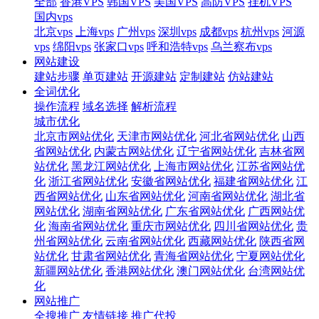
全部
香港VPS
韩国VPS
美国VPS
高防VPS
挂机VPS
国内vps
北京vps
上海vps
广州vps
深圳vps
成都vps
杭州vps
河源
vps
绵阳vps
张家口vps
呼和浩特vps
乌兰察布vps
网站建设
建站步骤
单页建站
开源建站
定制建站
仿站建站
全词优化
操作流程
域名选择
解析流程
城市优化
北京市网站优化
天津市网站优化
河北省网站优化
山西
省网站优化
内蒙古网站优化
辽宁省网站优化
吉林省网
站优化
黑龙江网站优化
上海市网站优化
江苏省网站优
化
浙江省网站优化
安徽省网站优化
福建省网站优化
江
西省网站优化
山东省网站优化
河南省网站优化
湖北省
网站优化
湖南省网站优化
广东省网站优化
广西网站优
化
海南省网站优化
重庆市网站优化
四川省网站优化
贵
州省网站优化
云南省网站优化
西藏网站优化
陕西省网
站优化
甘肃省网站优化
青海省网站优化
宁夏网站优化
新疆网站优化
香港网站优化
澳门网站优化
台湾网站优
化
网站推广
全搜推广
友情链接
推广代投