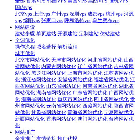
全部
香港VPS
韩国VPS
美国VPS
高防VPS
挂机VPS
国内vps
北京vps
上海vps
广州vps
深圳vps
成都vps
杭州vps
河源
vps
绵阳vps
张家口vps
呼和浩特vps
乌兰察布vps
网站建设
建站步骤
单页建站
开源建站
定制建站
仿站建站
全词优化
操作流程
域名选择
解析流程
城市优化
北京市网站优化
天津市网站优化
河北省网站优化
山西
省网站优化
内蒙古网站优化
辽宁省网站优化
吉林省网
站优化
黑龙江网站优化
上海市网站优化
江苏省网站优
化
浙江省网站优化
安徽省网站优化
福建省网站优化
江
西省网站优化
山东省网站优化
河南省网站优化
湖北省
网站优化
湖南省网站优化
广东省网站优化
广西网站优
化
海南省网站优化
重庆市网站优化
四川省网站优化
贵
州省网站优化
云南省网站优化
西藏网站优化
陕西省网
站优化
甘肃省网站优化
青海省网站优化
宁夏网站优化
新疆网站优化
香港网站优化
澳门网站优化
台湾网站优
化
网站推广
全搜推广
友情链接
推广代投