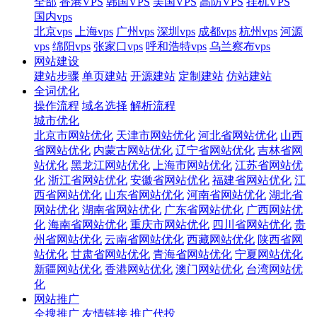
全部
香港VPS
韩国VPS
美国VPS
高防VPS
挂机VPS
国内vps
北京vps
上海vps
广州vps
深圳vps
成都vps
杭州vps
河源
vps
绵阳vps
张家口vps
呼和浩特vps
乌兰察布vps
网站建设
建站步骤
单页建站
开源建站
定制建站
仿站建站
全词优化
操作流程
域名选择
解析流程
城市优化
北京市网站优化
天津市网站优化
河北省网站优化
山西
省网站优化
内蒙古网站优化
辽宁省网站优化
吉林省网
站优化
黑龙江网站优化
上海市网站优化
江苏省网站优
化
浙江省网站优化
安徽省网站优化
福建省网站优化
江
西省网站优化
山东省网站优化
河南省网站优化
湖北省
网站优化
湖南省网站优化
广东省网站优化
广西网站优
化
海南省网站优化
重庆市网站优化
四川省网站优化
贵
州省网站优化
云南省网站优化
西藏网站优化
陕西省网
站优化
甘肃省网站优化
青海省网站优化
宁夏网站优化
新疆网站优化
香港网站优化
澳门网站优化
台湾网站优
化
网站推广
全搜推广
友情链接
推广代投