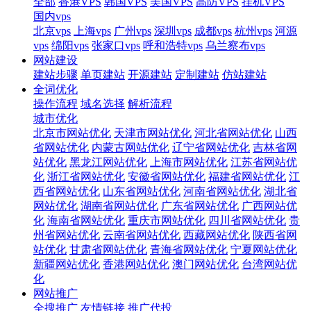
全部
香港VPS
韩国VPS
美国VPS
高防VPS
挂机VPS
国内vps
北京vps
上海vps
广州vps
深圳vps
成都vps
杭州vps
河源
vps
绵阳vps
张家口vps
呼和浩特vps
乌兰察布vps
网站建设
建站步骤
单页建站
开源建站
定制建站
仿站建站
全词优化
操作流程
域名选择
解析流程
城市优化
北京市网站优化
天津市网站优化
河北省网站优化
山西
省网站优化
内蒙古网站优化
辽宁省网站优化
吉林省网
站优化
黑龙江网站优化
上海市网站优化
江苏省网站优
化
浙江省网站优化
安徽省网站优化
福建省网站优化
江
西省网站优化
山东省网站优化
河南省网站优化
湖北省
网站优化
湖南省网站优化
广东省网站优化
广西网站优
化
海南省网站优化
重庆市网站优化
四川省网站优化
贵
州省网站优化
云南省网站优化
西藏网站优化
陕西省网
站优化
甘肃省网站优化
青海省网站优化
宁夏网站优化
新疆网站优化
香港网站优化
澳门网站优化
台湾网站优
化
网站推广
全搜推广
友情链接
推广代投