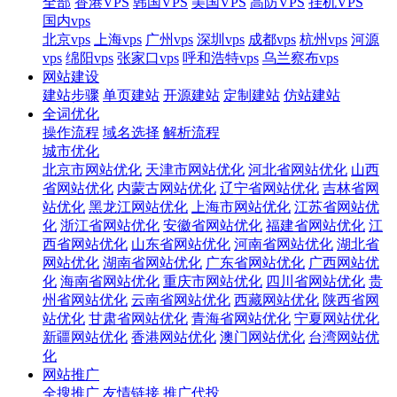
全部
香港VPS
韩国VPS
美国VPS
高防VPS
挂机VPS
国内vps
北京vps
上海vps
广州vps
深圳vps
成都vps
杭州vps
河源
vps
绵阳vps
张家口vps
呼和浩特vps
乌兰察布vps
网站建设
建站步骤
单页建站
开源建站
定制建站
仿站建站
全词优化
操作流程
域名选择
解析流程
城市优化
北京市网站优化
天津市网站优化
河北省网站优化
山西
省网站优化
内蒙古网站优化
辽宁省网站优化
吉林省网
站优化
黑龙江网站优化
上海市网站优化
江苏省网站优
化
浙江省网站优化
安徽省网站优化
福建省网站优化
江
西省网站优化
山东省网站优化
河南省网站优化
湖北省
网站优化
湖南省网站优化
广东省网站优化
广西网站优
化
海南省网站优化
重庆市网站优化
四川省网站优化
贵
州省网站优化
云南省网站优化
西藏网站优化
陕西省网
站优化
甘肃省网站优化
青海省网站优化
宁夏网站优化
新疆网站优化
香港网站优化
澳门网站优化
台湾网站优
化
网站推广
全搜推广
友情链接
推广代投