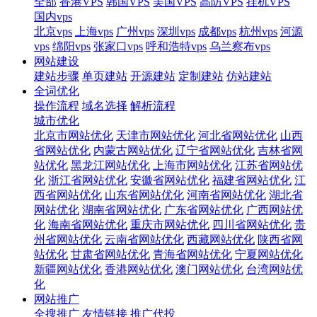
全部
香港VPS
韩国VPS
美国VPS
高防VPS
挂机VPS
国内vps
北京vps
上海vps
广州vps
深圳vps
成都vps
杭州vps
河源
vps
绵阳vps
张家口vps
呼和浩特vps
乌兰察布vps
网站建设
建站步骤
单页建站
开源建站
定制建站
仿站建站
全词优化
操作流程
域名选择
解析流程
城市优化
北京市网站优化
天津市网站优化
河北省网站优化
山西
省网站优化
内蒙古网站优化
辽宁省网站优化
吉林省网
站优化
黑龙江网站优化
上海市网站优化
江苏省网站优
化
浙江省网站优化
安徽省网站优化
福建省网站优化
江
西省网站优化
山东省网站优化
河南省网站优化
湖北省
网站优化
湖南省网站优化
广东省网站优化
广西网站优
化
海南省网站优化
重庆市网站优化
四川省网站优化
贵
州省网站优化
云南省网站优化
西藏网站优化
陕西省网
站优化
甘肃省网站优化
青海省网站优化
宁夏网站优化
新疆网站优化
香港网站优化
澳门网站优化
台湾网站优
化
网站推广
全搜推广
友情链接
推广代投