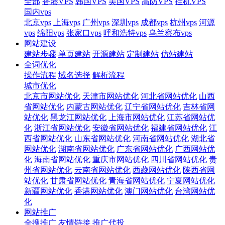
全部
香港VPS
韩国VPS
美国VPS
高防VPS
挂机VPS
国内vps
北京vps
上海vps
广州vps
深圳vps
成都vps
杭州vps
河源
vps
绵阳vps
张家口vps
呼和浩特vps
乌兰察布vps
网站建设
建站步骤
单页建站
开源建站
定制建站
仿站建站
全词优化
操作流程
域名选择
解析流程
城市优化
北京市网站优化
天津市网站优化
河北省网站优化
山西
省网站优化
内蒙古网站优化
辽宁省网站优化
吉林省网
站优化
黑龙江网站优化
上海市网站优化
江苏省网站优
化
浙江省网站优化
安徽省网站优化
福建省网站优化
江
西省网站优化
山东省网站优化
河南省网站优化
湖北省
网站优化
湖南省网站优化
广东省网站优化
广西网站优
化
海南省网站优化
重庆市网站优化
四川省网站优化
贵
州省网站优化
云南省网站优化
西藏网站优化
陕西省网
站优化
甘肃省网站优化
青海省网站优化
宁夏网站优化
新疆网站优化
香港网站优化
澳门网站优化
台湾网站优
化
网站推广
全搜推广
友情链接
推广代投