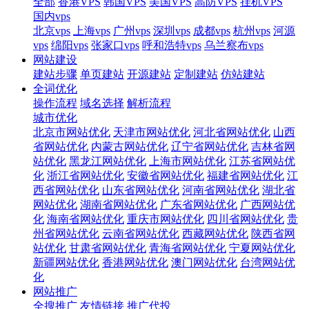
全部
香港VPS
韩国VPS
美国VPS
高防VPS
挂机VPS
国内vps
北京vps
上海vps
广州vps
深圳vps
成都vps
杭州vps
河源
vps
绵阳vps
张家口vps
呼和浩特vps
乌兰察布vps
网站建设
建站步骤
单页建站
开源建站
定制建站
仿站建站
全词优化
操作流程
域名选择
解析流程
城市优化
北京市网站优化
天津市网站优化
河北省网站优化
山西
省网站优化
内蒙古网站优化
辽宁省网站优化
吉林省网
站优化
黑龙江网站优化
上海市网站优化
江苏省网站优
化
浙江省网站优化
安徽省网站优化
福建省网站优化
江
西省网站优化
山东省网站优化
河南省网站优化
湖北省
网站优化
湖南省网站优化
广东省网站优化
广西网站优
化
海南省网站优化
重庆市网站优化
四川省网站优化
贵
州省网站优化
云南省网站优化
西藏网站优化
陕西省网
站优化
甘肃省网站优化
青海省网站优化
宁夏网站优化
新疆网站优化
香港网站优化
澳门网站优化
台湾网站优
化
网站推广
全搜推广
友情链接
推广代投