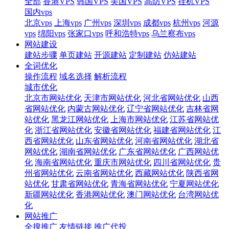
全部
香港VPS
韩国VPS
美国VPS
高防VPS
挂机VPS
国内vps
北京vps
上海vps
广州vps
深圳vps
成都vps
杭州vps
河源
vps
绵阳vps
张家口vps
呼和浩特vps
乌兰察布vps
网站建设
建站步骤
单页建站
开源建站
定制建站
仿站建站
全词优化
操作流程
域名选择
解析流程
城市优化
北京市网站优化
天津市网站优化
河北省网站优化
山西
省网站优化
内蒙古网站优化
辽宁省网站优化
吉林省网
站优化
黑龙江网站优化
上海市网站优化
江苏省网站优
化
浙江省网站优化
安徽省网站优化
福建省网站优化
江
西省网站优化
山东省网站优化
河南省网站优化
湖北省
网站优化
湖南省网站优化
广东省网站优化
广西网站优
化
海南省网站优化
重庆市网站优化
四川省网站优化
贵
州省网站优化
云南省网站优化
西藏网站优化
陕西省网
站优化
甘肃省网站优化
青海省网站优化
宁夏网站优化
新疆网站优化
香港网站优化
澳门网站优化
台湾网站优
化
网站推广
全搜推广
友情链接
推广代投