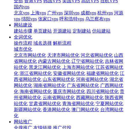
全部
香港VPS
韩国VPS
美国VPS
高防VPS
挂机VPS
国内vps
北京vps
上海vps
广州vps
深圳vps
成都vps
杭州vps
河源
vps
绵阳vps
张家口vps
呼和浩特vps
乌兰察布vps
网站建设
建站步骤
单页建站
开源建站
定制建站
仿站建站
全词优化
操作流程
域名选择
解析流程
城市优化
北京市网站优化
天津市网站优化
河北省网站优化
山西
省网站优化
内蒙古网站优化
辽宁省网站优化
吉林省网
站优化
黑龙江网站优化
上海市网站优化
江苏省网站优
化
浙江省网站优化
安徽省网站优化
福建省网站优化
江
西省网站优化
山东省网站优化
河南省网站优化
湖北省
网站优化
湖南省网站优化
广东省网站优化
广西网站优
化
海南省网站优化
重庆市网站优化
四川省网站优化
贵
州省网站优化
云南省网站优化
西藏网站优化
陕西省网
站优化
甘肃省网站优化
青海省网站优化
宁夏网站优化
新疆网站优化
香港网站优化
澳门网站优化
台湾网站优
化
网站推广
全搜推广
友情链接
推广代投