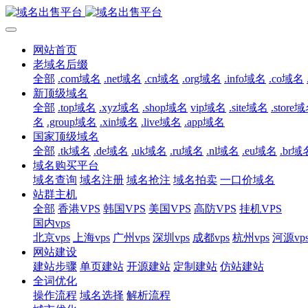
网站首页
老域名后缀
全部
.com域名
.net域名
.cn域名
.org域名
.info域名
.co域名
新顶级域名
全部
.top域名
.xyz域名
.shop域名
vip域名
.site域名
.store
名
.group域名
.xin域名
.live域名
.app域名
国家顶级域名
全部
.tk域名
.de域名
.uk域名
.ru域名
.nl域名
.eu域名
.br域
域名购买平台
域名查询
域名注册
域名抢注
域名拍卖
一口价域名
站群主机
全部
香港VPS
韩国VPS
美国VPS
高防VPS
挂机VPS
国内vps
北京vps
上海vps
广州vps
深圳vps
成都vps
杭州vps
河源vp
网站建设
建站步骤
单页建站
开源建站
定制建站
仿站建站
全词优化
操作流程
域名选择
解析流程