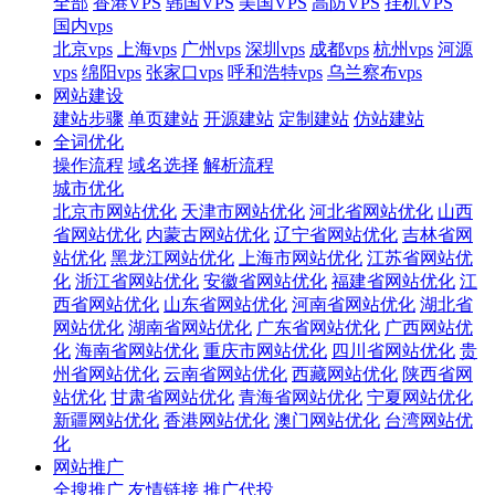
全部
香港VPS
韩国VPS
美国VPS
高防VPS
挂机VPS
国内vps
北京vps
上海vps
广州vps
深圳vps
成都vps
杭州vps
河源
vps
绵阳vps
张家口vps
呼和浩特vps
乌兰察布vps
网站建设
建站步骤
单页建站
开源建站
定制建站
仿站建站
全词优化
操作流程
域名选择
解析流程
城市优化
北京市网站优化
天津市网站优化
河北省网站优化
山西
省网站优化
内蒙古网站优化
辽宁省网站优化
吉林省网
站优化
黑龙江网站优化
上海市网站优化
江苏省网站优
化
浙江省网站优化
安徽省网站优化
福建省网站优化
江
西省网站优化
山东省网站优化
河南省网站优化
湖北省
网站优化
湖南省网站优化
广东省网站优化
广西网站优
化
海南省网站优化
重庆市网站优化
四川省网站优化
贵
州省网站优化
云南省网站优化
西藏网站优化
陕西省网
站优化
甘肃省网站优化
青海省网站优化
宁夏网站优化
新疆网站优化
香港网站优化
澳门网站优化
台湾网站优
化
网站推广
全搜推广
友情链接
推广代投