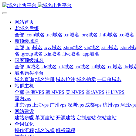
网站首页
老域名后缀
全部
.com域名
.net域名
.cn域名
.org域名
.info域名
.co域名
新顶级域名
全部
.top域名
.xyz域名
.shop域名
vip域名
.site域名
.store
名
.group域名
.xin域名
.live域名
.app域名
国家顶级域名
全部
.tk域名
.de域名
.uk域名
.ru域名
.nl域名
.eu域名
.br域
域名购买平台
域名查询
域名注册
域名抢注
域名拍卖
一口价域名
站群主机
全部
香港VPS
韩国VPS
美国VPS
高防VPS
挂机VPS
国内vps
北京vps
上海vps
广州vps
深圳vps
成都vps
杭州vps
河源vp
网站建设
建站步骤
单页建站
开源建站
定制建站
仿站建站
全词优化
操作流程
域名选择
解析流程