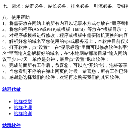
七、需求：站群必备、站长必备、排名必备、引流必备、卖链
八、使用帮助
1、将需要放在网站上的所有内容以记事本方式存放在“顺序替换
2、将您的程序(ASP或PHP)或模板（html）等放在“模板目录”；
3、对程序或模板进行修改，程序或模板中需要随机更换的内容直接
4、解析好您的域名至您使用的vps或服务器上，本软件目前仅支持Windo
5、打开软件，点“设置”，在“显示标题”里面可以修改软件名
名”里面输入您解析好的域名，在“本地网站部署目录”输入网站
议至少1~7天，单位是分钟，最后点“设置”退出软件；
6、完成前面所有工作后，恭喜您，可以点“开始”啦，泡杯茶
7、当您看到不停的在弹出网页的时候，恭喜您，所有工作已经完
8、感谢您选择我们的软件，欢迎再次购买我们的其它软件。
站群代做
站群类型
站群代理
站群培训
站群软件