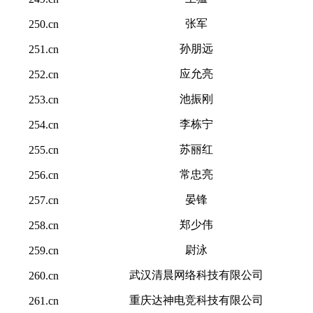
张军
250.cn
孙朋远
251.cn
应允亮
252.cn
池振刚
253.cn
李栋宁
254.cn
苏丽红
255.cn
常忠亮
256.cn
晏锋
257.cn
郑少伟
258.cn
尉泳
259.cn
武汉清晨网络科技有限公司
260.cn
重庆达神电竞科技有限公司
261.cn