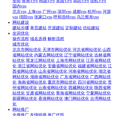
全部
香港VPS
韩国VPS
美国VPS
高防VPS
挂机VPS
国内vps
北京vps
上海vps
广州vps
深圳vps
成都vps
杭州vps
河源
vps
绵阳vps
张家口vps
呼和浩特vps
乌兰察布vps
网站建设
建站步骤
单页建站
开源建站
定制建站
仿站建站
全词优化
操作流程
域名选择
解析流程
城市优化
北京市网站优化
天津市网站优化
河北省网站优化
山西
省网站优化
内蒙古网站优化
辽宁省网站优化
吉林省网
站优化
黑龙江网站优化
上海市网站优化
江苏省网站优
化
浙江省网站优化
安徽省网站优化
福建省网站优化
江
西省网站优化
山东省网站优化
河南省网站优化
湖北省
网站优化
湖南省网站优化
广东省网站优化
广西网站优
化
海南省网站优化
重庆市网站优化
四川省网站优化
贵
州省网站优化
云南省网站优化
西藏网站优化
陕西省网
站优化
甘肃省网站优化
青海省网站优化
宁夏网站优化
新疆网站优化
香港网站优化
澳门网站优化
台湾网站优
化
网站推广
全搜推广
友情链接
推广代投